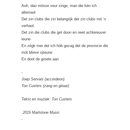
Aoh, dao mósse veur zinge, man die kén ich
allemaol
Det zin clubs die zin belangrijk det zin clubs mit ‘n
verhaol.
Det zin die clubs die get doon en neet achtereuver
leune
En zégk mer det ich höb gezag det de provincie die
mót blieve sjteune
En doot de groete aan
-
Joep Servais (accordeon)
Ton Custers (zang en gitaar)
Tekst en muziek: Ton Custers
2015 Marlstone Music
-