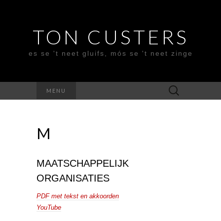
TON CUSTERS
es se 't neet gluifs, mós se 't neet zinge
Zoeken
MENU
naar:
M
MAATSCHAPPELIJK
ORGANISATIES
PDF met tekst en akkoorden
YouTube