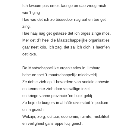
Ich kwoom pas emes taenge en dae vroog mich
wie ’t ging
Hae wis det ich zo tössedoor nag aaf en toe get
zing.
Hae haaj nag get gelaeze det ich örges zinge mós.
Mer det d’r heel die Maatschappelijke organisaties
gaar neet kós. Ich zag, det zal ich dich ’s haorfien
oetligke.
De Maatschappelijke organisaties in Limburg
beheure toet ’t maatschappelijk middeveldj.
Ze richte zich op ’t bevordere van sociale cohesie
en kenmerke zich door vriewillige inzet
en kriege vanne provincie ‘ne bujel geldj.
Ze beje de burgers in al häör diversiteit ’n podium
en ’n gezich.
Welzijn, zorg, cultuur, economie, ruimte, mobiliteit
en veiligheid gans oppe luuj gerich.